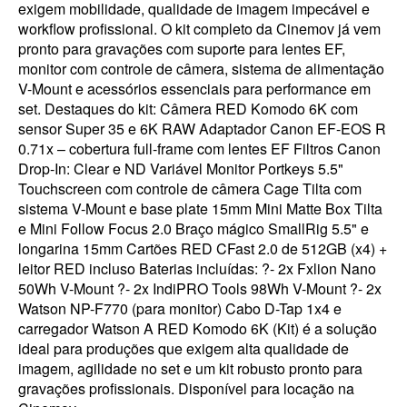
exigem mobilidade, qualidade de imagem impecável e
workflow profissional. O kit completo da Cinemov já vem
pronto para gravações com suporte para lentes EF,
monitor com controle de câmera, sistema de alimentação
V-Mount e acessórios essenciais para performance em
set. Destaques do kit: Câmera RED Komodo 6K com
sensor Super 35 e 6K RAW Adaptador Canon EF-EOS R
0.71x – cobertura full-frame com lentes EF Filtros Canon
Drop-In: Clear e ND Variável Monitor Portkeys 5.5"
Touchscreen com controle de câmera Cage Tilta com
sistema V-Mount e base plate 15mm Mini Matte Box Tilta
e Mini Follow Focus 2.0 Braço mágico SmallRig 5.5" e
longarina 15mm Cartões RED CFast 2.0 de 512GB (x4) +
leitor RED incluso Baterias incluídas: ?- 2x Fxlion Nano
50Wh V-Mount ?- 2x IndiPRO Tools 98Wh V-Mount ?- 2x
Watson NP-F770 (para monitor) Cabo D-Tap 1x4 e
carregador Watson A RED Komodo 6K (Kit) é a solução
ideal para produções que exigem alta qualidade de
imagem, agilidade no set e um kit robusto pronto para
gravações profissionais. Disponível para locação na