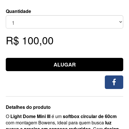
Quantidade
R$ 100,00
ALUGAR
Detalhes do produto
O
Light Dome Mini III
é um
softbox circular de 60cm
com montagem Bowens, ideal para quem busca
luz
suave e precisa em espaços reduzidos
. Com
design