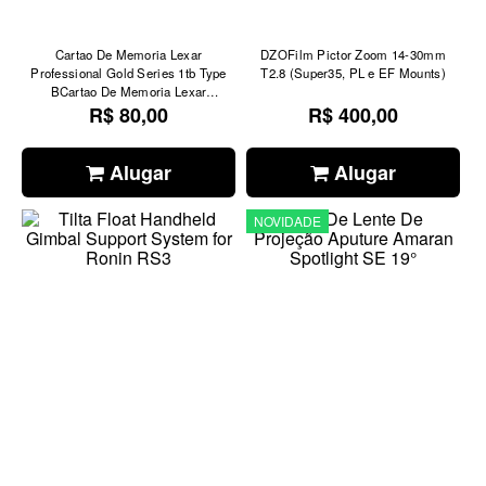
Cartao De Memoria Lexar
DZOFilm Pictor Zoom 14-30mm
Professional Gold Series 1tb Type
T2.8 (Super35, PL e EF Mounts)
BCartao De Memoria Lexar
Professional Gold Series 1tb Type B
R$ 80,00
R$ 400,00
(para RED KOMODO X)
Alugar
Alugar
NOVIDADE