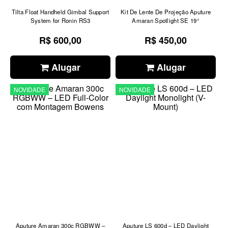
Tilta Float Handheld Gimbal Support
Kit De Lente De Projeção Aputure
System for Ronin RS3
Amaran Spotlight SE 19°
R$ 600,00
R$ 450,00
Alugar
Alugar
NOVIDADE
NOVIDADE
Aputure Amaran 300c RGBWW –
Aputure LS 600d – LED Daylight